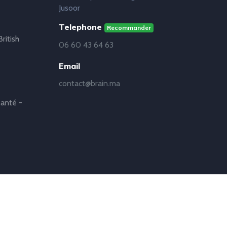
Jusoor
Telephone
Recommander
ritish
06 60 43 64 63
Email
contact@brain.ma
anté -
oppeur Web