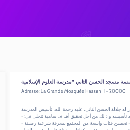
Adresse: La Grande Mosquée Hassan II - 20000
خ : في عام 1988 قرر المغفور له جلالة الحسن الثاني، عليه رحمة الله، تأسيس المدرسة
ي بعد تأسيسه و ذالك من أجل تحقيق أهداف سامية تتجلى في
ربويا - تحصين فئات واسعة من المجتمع بمعرفة شرعية رصينة