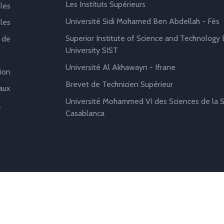
Les Instituts Supérieurs
les
Université Sidi Mohamed Ben Abdellah - Fès
les
Superior Institute of Science and Technology B
 de
University SIST
Université Al Akhawayn - Ifrane
ion
Brevet de Technicien Supérieur
aux
Université Mohammed VI des Sciences de la S
.
Casablanca
ht
Brain
2019 - 2021 | Réalisation
Abdelhakim Baalouach - Dével