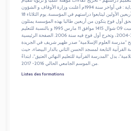
تعميم دراستهم - تخريج كفاءات مؤهلة علميا و تربويا للقيام
بمسؤوليتها في التوعية و البناء الحضاري البداية : في أواخر سنة 1994م أعلنت وزارة الأوقاف و الشؤون
الإسلامية عن تنظيم مباراة لاختيار الطلبة الأربعين الأولين ليتابعوا دراستهم في المؤسسة. يوم الثلاثاء 18
199م الموافق ل 18 رمضان 1415 ه التحق أول فوج يتكون من أربعين طالبا بهذه المؤسسة يمثلون
جميع جهات المملكة، لتنطلق الدراسة يوم السبت 09 شوال 1415 موافق 11 مارس 1995 و بالنسبة للتعليم
النهائي فقد ابتدأ بها في الموسم الدراسي 2003-2004، وتخرج أول فوج فيه سنة 2006. الصفحة الرئيسية
تصبح "مدرسة العلوم الإسلامية" صدر ظهير شريف في الجريدة
القرآنية التابعة لمسجد الحسن الثاني بالدار البيضاء، حيث
ة"، بدل "المدرسة القرآنية للتعليم النهائي العتيق"، ابتداءً
من الموسم الجامعي الحالي 2016- 2017.
Listes des formations