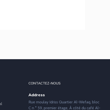
CONTACTEZ-NOUS
Address
Rue moulay Idriss Quartier Al-Wefaq, bloc
al
C n ° 59, premier étage, À côté du café Al-