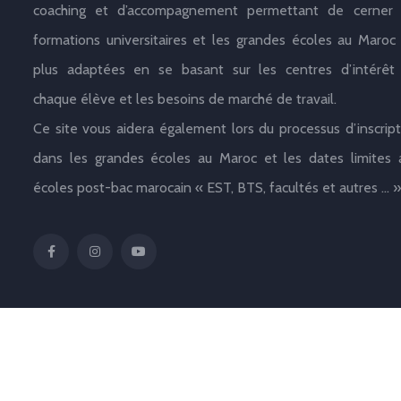
coaching et d’accompagnement permettant de cerner 
formations universitaires et les grandes écoles au Maroc 
plus adaptées en se basant sur les centres d’intérêt
chaque élève et les besoins de marché de travail.
Ce site vous aidera également lors du processus d’inscript
dans les grandes écoles au Maroc et les dates limites 
écoles post-bac marocain « EST, BTS, facultés et autres … »
© Copyrig