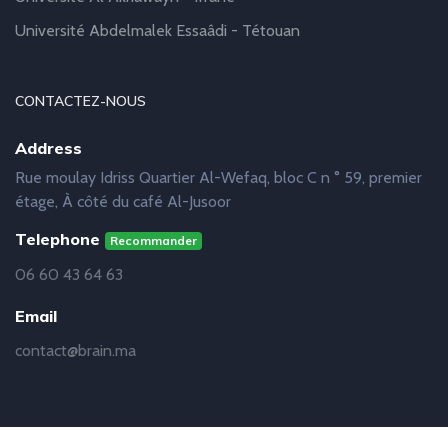
Université Abdelmalek Essaâdi - Tétouan
CONTACTEZ-NOUS
Address
Rue moulay Idriss Quartier Al-Wefaq, bloc C n ° 59, premier
étage, À côté du café Al-Jusoor
Telephone
Recommander
06 60 43 64 63
Email
contact@brain.ma