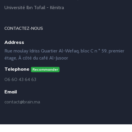
Université Ibn Tofail - Kénitra
CONTACTEZ-NOUS
Address
Rue moulay Idriss Quartier Al-Wefaq, bloc C n ° 59, premier
étage, À côté du café Al-Jusoor
Telephone
Recommander
06 60 43 64 63
Email
contact@brain.ma