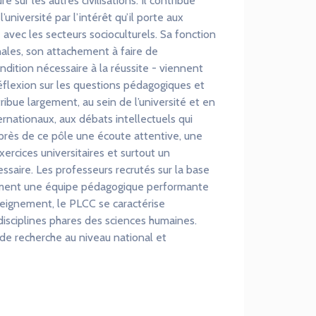
sur les autres civilisations. Il contribue
niversité par l’intérêt qu’il porte aux
e avec les secteurs socioculturels. Sa fonction
nales, son attachement à faire de
dition nécessaire à la réussite - viennent
réflexion sur les questions pédagogiques et
ibue largement, au sein de l’université et en
ernationaux, aux débats intellectuels qui
près de ce pôle une écoute attentive, une
ercices universitaires et surtout un
saire. Les professeurs recrutés sur la base
orment une équipe pédagogique performante
seignement, le PLCC se caractérise
disciplines phares des sciences humaines.
e recherche au niveau national et