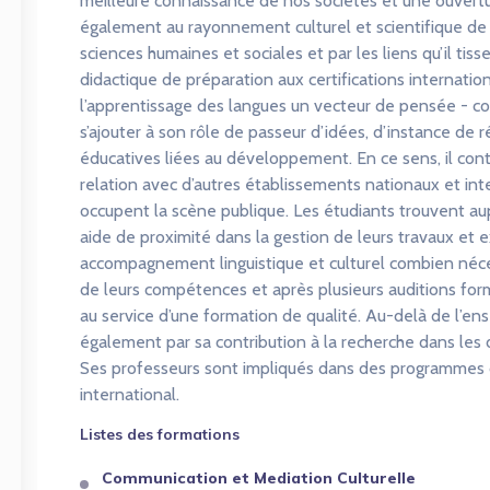
meilleure connaissance de nos sociétés et une ouverture 
également au rayonnement culturel et scientifique de l’u
sciences humaines et sociales et par les liens qu’il tiss
didactique de préparation aux certifications internatio
l’apprentissage des langues un vecteur de pensée - con
s’ajouter à son rôle de passeur d’idées, d’instance de 
éducatives liées au développement. En ce sens, il contr
relation avec d’autres établissements nationaux et int
occupent la scène publique. Les étudiants trouvent au
aide de proximité dans la gestion de leurs travaux et ex
accompagnement linguistique et culturel combien néces
de leurs compétences et après plusieurs auditions f
au service d’une formation de qualité. Au-delà de l’en
également par sa contribution à la recherche dans les 
Ses professeurs sont impliqués dans des programmes d
international.
Listes des formations
Communication et Mediation Culturelle