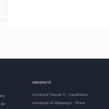
UNIVERSITÉ
Université Hassan II - Casablanca
aire
Université Al Akhawayn - Ifrane
 de