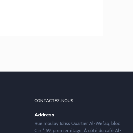
CONTACTEZ-NOUS
Address
Rue moulay Idriss Quartier Al-Wefaq, bloc
C n ° 59, premier étage, À côté du café Al-