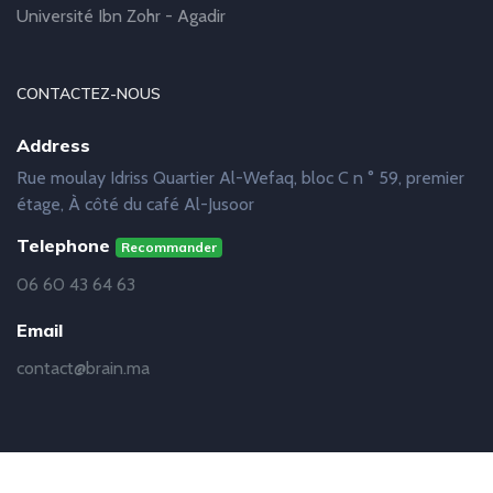
Université Ibn Zohr - Agadir
CONTACTEZ-NOUS
Address
Rue moulay Idriss Quartier Al-Wefaq, bloc C n ° 59, premier
étage, À côté du café Al-Jusoor
Telephone
Recommander
06 60 43 64 63
Email
contact@brain.ma