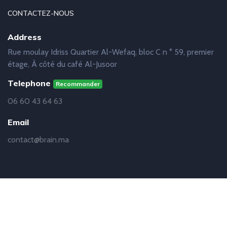
CONTACTEZ-NOUS
Address
Rue moulay Idriss Quartier Al-Wefaq, bloc C n ° 59, premier
étage, À côté du café Al-Jusoor
Telephone
Recommander
06 60 43 64 63
Email
contact@brain.ma
© Copyright
Brain
2019 - 2021 | Réalisation
Abdelhakim
Baalouach - Développeur Web