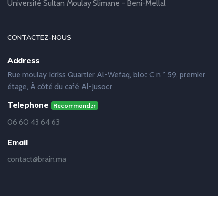
Université Sultan Moulay Slimane - Beni-Mellal
CONTACTEZ-NOUS
Address
Rue moulay Idriss Quartier Al-Wefaq, bloc C n ° 59, premier
étage, À côté du café Al-Jusoor
Telephone
Recommander
06 60 43 64 63
Email
contact@brain.ma