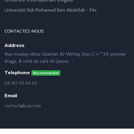
Université Sidi Mohamed Ben Abdellah - Fès
CONTACTEZ-NOUS
Address
Rue moulay Idriss Quartier Al-Wefaq, bloc C n ° 59, premier
étage, À côté du café Al-Jusoor
Telephone
Recommander
06 60 43 64 63
Email
contact@brain.ma