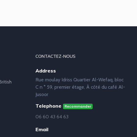
CONTACTEZ-NOUS
Address
Rue moulay Idriss Quartier Al-Wefaq, bloc
ritish
C n ° 59, premier étage, À côté du café Al-
Jusoor
Telephone
Recommander
06 60 43 64 63
Email