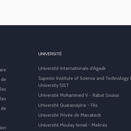
UNIVERSITÉ
Université Internationale d'Agadir
aire
Superior Institute of Science and Technology B
 de
University SIST
les
Université Mohammed V - Rabat Souissi
les
Université Quaraouiyine - Fès
 de
Université Privée de Marrakech
Université Moulay Ismail - Meknès
ion