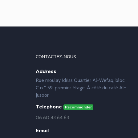
CONTACTEZ-NOUS
Address
Rue moulay Idriss Quartier Al-Wefaq, bloc
C n ° 59, premier étage, À côté du café Al-
Jusoor
Telephone
Recommander
06 60 43 64 63
Email