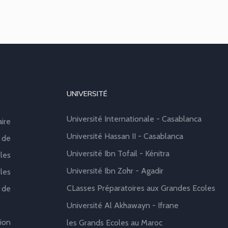
UNIVERSITÉ
Université Internationale - Casablanca
aire
Université Hassan II - Casablanca
 de
Université Ibn Tofail - Kénitra
les
Université Ibn Zohr - Agadir
les
CLasses Préparatoires aux Grandes Ecoles
 de
Université Al Akhawayn - Ifrane
ion
les Grands Ecoles au Maroc