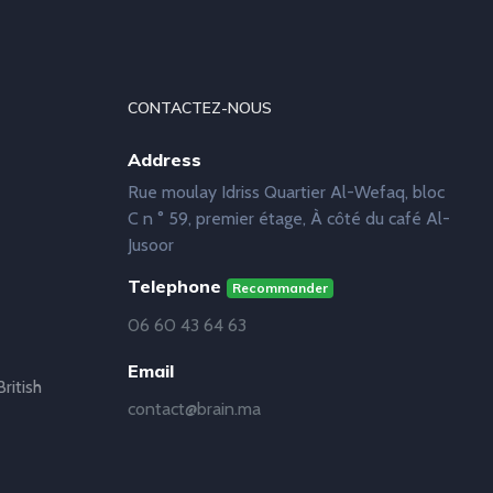
CONTACTEZ-NOUS
Address
Rue moulay Idriss Quartier Al-Wefaq, bloc
C n ° 59, premier étage, À côté du café Al-
Jusoor
Telephone
Recommander
06 60 43 64 63
Email
ritish
contact@brain.ma