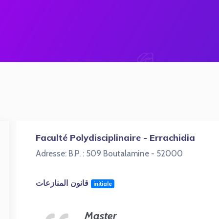
Faculté Polydisciplinaire - Errachidia
Adresse: B.P. : 509 Boutalamine - 52000
قانون المنازعات
initiale
Master