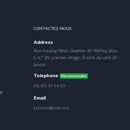
CONTACTEZ-NOUS
Address
Rue moulay Idriss Quartier Al-Wefaq, bloc
C n ° 59, premier étage, À côté du café Al-
Jusoor
Telephone
Recommander
06 60 43 64 63
al
Email
contact@brain.ma