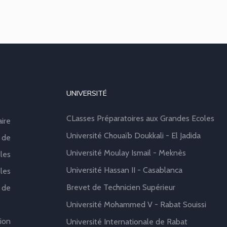
UNIVERSITÉ
CLasses Préparatoires aux Grandes Ecoles
aire
Université Chouaïb Doukkali - El Jadida
 de
Université Moulay Ismail - Meknès
les
Université Hassan II - Casablanca
les
Brevet de Technicien Supérieur
 de
Université Mohammed V - Rabat Souissi
ion
Université Internationale de Rabat