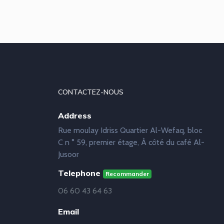
CONTACTEZ-NOUS
Address
Rue moulay Idriss Quartier Al-Wefaq, bloc
C n ° 59, premier étage, À côté du café Al-
Jusoor
Telephone
Recommander
06 60 43 64 63
Email