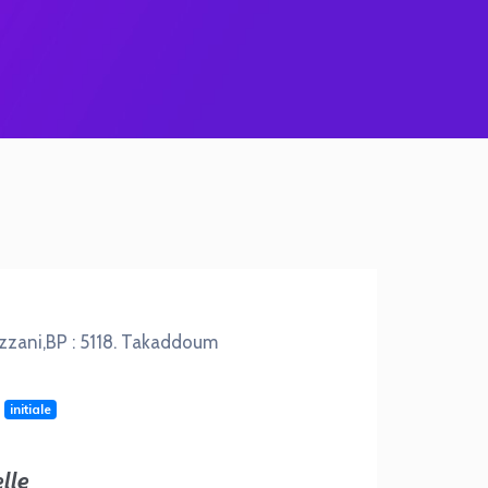
zani,BP : 5118. Takaddoum
)
initiale
lle