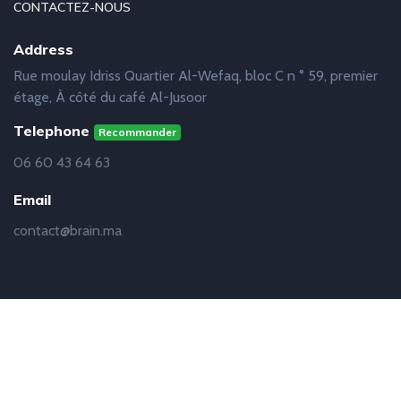
CONTACTEZ-NOUS
Address
Rue moulay Idriss Quartier Al-Wefaq, bloc C n ° 59, premier
étage, À côté du café Al-Jusoor
Telephone
Recommander
06 60 43 64 63
Email
contact@brain.ma
© Copyright
Brain
2019 - 2021 | Réalisation
Abdelhakim
Baalouach - Développeur Web