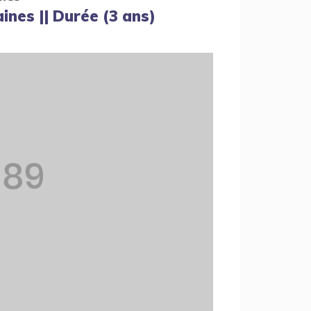
ines || Durée (3 ans)