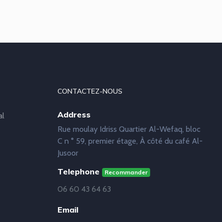
CONTACTEZ-NOUS
Address
al
Rue moulay Idriss Quartier Al-Wefaq, bloc
C n ° 59, premier étage, À côté du café Al-
Jusoor
Telephone
Recommander
06 60 43 64 63
Email