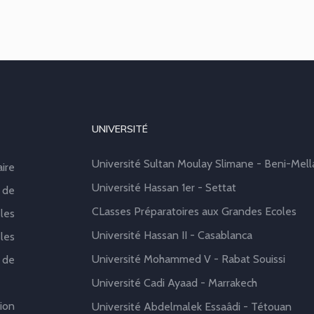
UNIVERSITÉ
Université Sultan Moulay Slimane - Beni-Mell
aire
Université Hassan 1er - Settat
 de
CLasses Préparatoires aux Grandes Ecoles
les
Université Hassan II - Casablanca
les
Université Mohammed V - Rabat Souissi
 de
Université Cadi Ayaad - Marrakech
ion
Université Abdelmalek Essaâdi - Tétouan