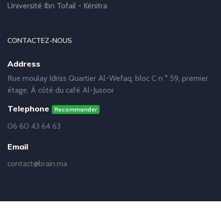
Université Ibn Tofail - Kénitra
CONTACTEZ-NOUS
Address
Rue moulay Idriss Quartier Al-Wefaq, bloc C n ° 59, premier
étage, À côté du café Al-Jusoor
Telephone
Recommander
06 60 43 64 63
Email
contact@brain.ma