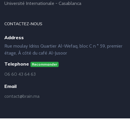
Université Internationale - Casablanca
CONTACTEZ-NOUS
Address
Rue moulay Idriss Quartier Al-Wefaq, bloc C n ° 59, premier
étage, À côté du café Al-Jusoor
Telephone
Recommander
06 60 43 64 63
Email
contact@brain.ma