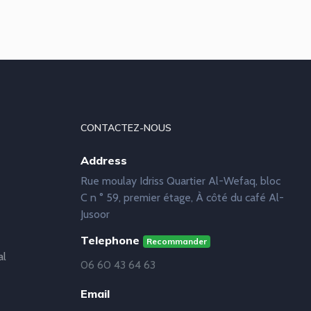
CONTACTEZ-NOUS
Address
Rue moulay Idriss Quartier Al-Wefaq, bloc
C n ° 59, premier étage, À côté du café Al-
Jusoor
Telephone
Recommander
al
06 60 43 64 63
Email