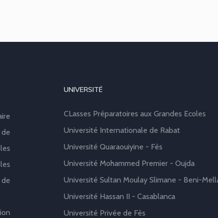
UNIVERSITÉ
CLasses Préparatoires aux Grandes Ecoles
aire
Université Internationale de Rabat
 de
Université Quaraouiyine - Fès
les
Université Mohammed Premier - Oujda
les
Université Sultan Moulay Slimane - Beni-Mell
 de
Université Hassan II - Casablanca
ion
Université Privée de Fès