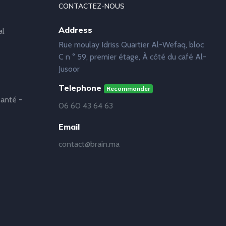
CONTACTEZ-NOUS
Address
al
Rue moulay Idriss Quartier Al-Wefaq, bloc
C n ° 59, premier étage, À côté du café Al-
Jusoor
Telephone
Recommander
anté -
06 60 43 64 63
Email
contact@brain.ma