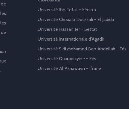
 de
Université Ibn Tofail - Kénitra
les
Université Chouaïb Doukkali - El Jadida
les
Université Hassan 1er - Settat
 de
Université Internationale d'Agadir
Université Sidi Mohamed Ben Abdellah - Fès
ion
Université Quaraouiyine - Fès
aux
Université Al Akhawayn - Ifrane
.