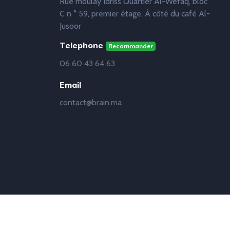
Rue moulay Idriss Quartier Al-Wefaq, bloc
C n ° 59, premier étage, À côté du café Al-
Jusoor
Telephone
Recommander
06 60 43 64 63
Email
contact@brain.ma