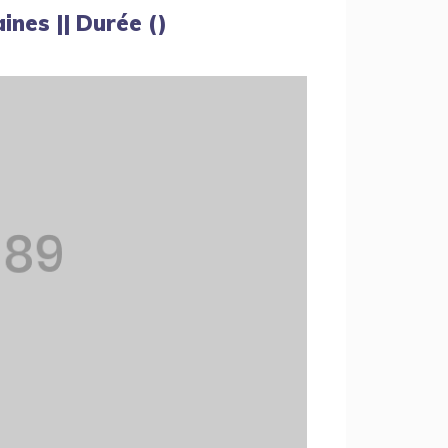
ines || Durée ()