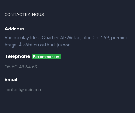
CONTACTEZ-NOUS
Address
Rue moulay Idriss Quartier Al-Wefaq, bloc C n ° 59, premier
étage, À côté du café Al-Jusoor
Telephone
Recommander
06 60 43 64 63
Email
contact@brain.ma
© Copyright
Brain
2019 - 2021 | Réalisation
Abdelhakim