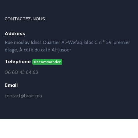
CONTACTEZ-NOUS
Address
Rue moulay Idriss Quartier Al-Wefaq, bloc C n ° 59, premier
étage, À côté du café Al-Jusoor
Telephone
Recommander
06 60 43 64 63
Email
contact@brain.ma