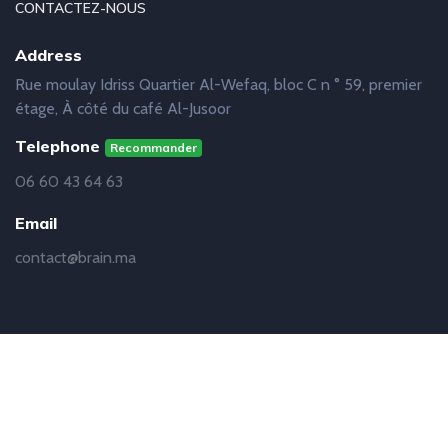
CONTACTEZ-NOUS
Address
Rue moulay Idriss Quartier Al-Wefaq, bloc C n ° 59, premier
étage, À côté du café Al-Jusoor
Telephone
Recommander
06 60 43 64 63
Email
contact@brain.ma
© Copyright
Brain
2019 - 2021 | Réalisation
Abdelhakim
Baalouach - Développeur Web