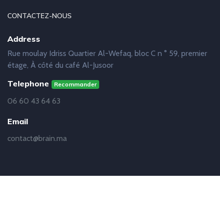
CONTACTEZ-NOUS
Address
Rue moulay Idriss Quartier Al-Wefaq, bloc C n ° 59, premier
étage, À côté du café Al-Jusoor
Telephone
Recommander
06 60 43 64 63
Email
contact@brain.ma
© Copyright
Brain
2019 - 2021 | Réalisation
Abdelhakim