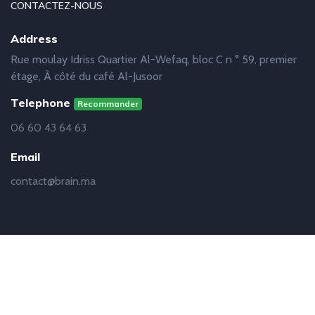
CONTACTEZ-NOUS
Address
Rue moulay Idriss Quartier Al-Wefaq, bloc C n ° 59, premier
étage, À côté du café Al-Jusoor
Telephone
Recommander
06 60 43 64 63
Email
contact@brain.ma
© Copyright
Brain
2019 - 2021 | Réalisation
Abdelhakim
Baalouach - Développeur Web