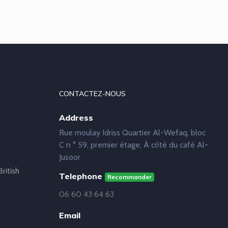
CONTACTEZ-NOUS
Address
Rue moulay Idriss Quartier Al-Wefaq, bloc
C n ° 59, premier étage, À côté du café Al-
Jusoor
ritish
Telephone
Recommander
06 60 43 64 63
Email