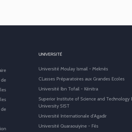
UNIVERSITÉ
Université Moulay Ismail - Meknès
aire
CLasses Préparatoires aux Grandes Ecoles
 de
Université Ibn Tofail - Kénitra
les
Superior Institute of Science and Technology B
les
University SIST
 de
Université Internationale d'Agadir
Université Quaraouiyine - Fès
ion