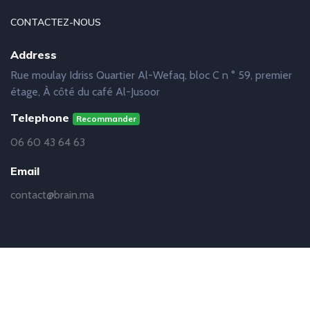
CONTACTEZ-NOUS
Address
Rue moulay Idriss Quartier Al-Wefaq, bloc C n ° 59, premier
étage, À côté du café Al-Jusoor
Telephone
Recommander
06 60 43 64 63
Email
contact@brain.ma
© Copyright
Brain
2019 - 2021 | Réalisation
Abdelhakim