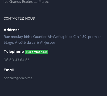
les Grands Ecoles au Maroc
CONTACTEZ-NOUS
Address
Rue moulay Idriss Quartier Al-Wefaq, bloc C n ° 59, premier
étage, À côté du café Al-Jusoor
Telephone
Recommander
06 60 43 64 63
Email
contact@brain.ma