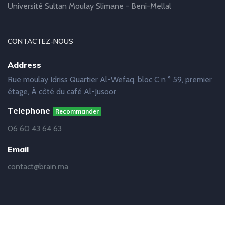
Université Sultan Moulay Slimane - Beni-Mellal
CONTACTEZ-NOUS
Address
Rue moulay Idriss Quartier Al-Wefaq, bloc C n ° 59, premier
étage, À côté du café Al-Jusoor
Telephone
Recommander
06 60 43 64 63
Email
contact@brain.ma