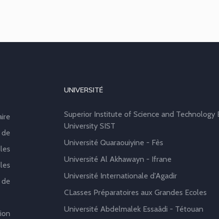
UNIVERSITÉ
Superior Institute of Science and Technology B
aire
University SIST
 de
Université Quaraouiyine - Fès
les
Université Al Akhawayn - Ifrane
les
Université Internationale d'Agadir
 de
CLasses Préparatoires aux Grandes Ecoles
Université Abdelmalek Essaâdi - Tétouan
ion