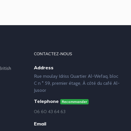
CONTACTEZ-NOUS
Address
ritish
Rue moulay Idriss Quartier Al-Wefaq, bloc
C n ° 59, premier étage, À côté du café Al-
Jusoor
Telephone
Recommander
06 60 43 64 63
Email