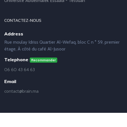
Université Abdelmalek Essaâdi - Tétouan
CONTACTEZ-NOUS
Address
Rue moulay Idriss Quartier Al-Wefaq, bloc C n ° 59, premier
étage, À côté du café Al-Jusoor
Telephone
Recommander
06 60 43 64 63
Email
contact@brain.ma