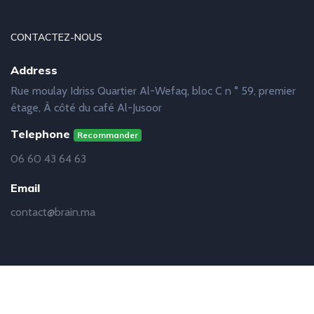
CONTACTEZ-NOUS
Address
Rue moulay Idriss Quartier Al-Wefaq, bloc C n ° 59, premier
étage, À côté du café Al-Jusoor
Telephone
Recommander
06 60 43 64 63
Email
contact@brain.ma
© Copyright
Brain
2019 - 2021 | Réalisation
Abdelhakim