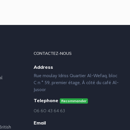
CONTACTEZ-NOUS
Address
Rue moulay Idriss Quartier Al-Wefaq, bloc
al
C n ° 59, premier étage, À côté du café Al-
Jusoor
Telephone
Recommander
06 60 43 64 63
Email
ritish