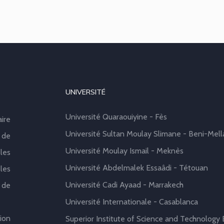
UNIVERSITÉ
Université Quaraouiyine - Fès
aire
Université Sultan Moulay Slimane - Beni-Mell
 de
Université Moulay Ismail - Meknès
les
Université Abdelmalek Essaâdi - Tétouan
les
Université Cadi Ayaad - Marrakech
 de
Université Internationale - Casablanca
ion
Superior Institute of Science and Technology B