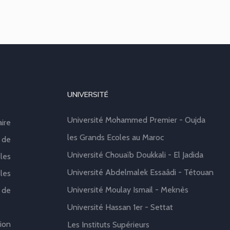
UNIVERSITÉ
Université Mohammed Premier - Oujda
aire
les Grands Ecoles au Maroc
 de
Université Chouaïb Doukkali - El Jadida
les
Université Abdelmalek Essaâdi - Tétouan
les
Université Moulay Ismail - Meknès
 de
Université Hassan 1er - Settat
ion
Les Instituts Supérieurs