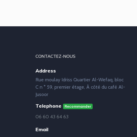
CONTACTEZ-NOUS
Address
Rue moulay Idriss Quartier Al-Wefaq, bloc
C n ° 59, premier étage, À côté du café Al-
Jusoor
Telephone
Recommander
06 60 43 64 63
Email