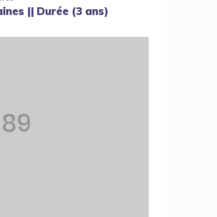
ines || Durée (3 ans)