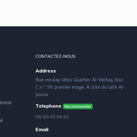
CONTACTEZ-NOUS
Address
Rue moulay Idriss Quartier Al-Wefaq, bloc
C n ° 59, premier étage, À côté du café Al-
Jusoor
ritish
Telephone
Recommander
06 60 43 64 63
al
Email