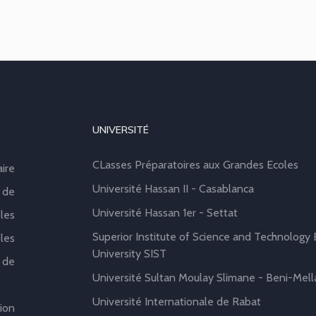
UNIVERSITÉ
CLasses Préparatoires aux Grandes Ecoles
aire
Université Hassan II - Casablanca
 de
Université Hassan 1er - Settat
les
Superior Institute of Science and Technology B
les
University SIST
 de
Université Sultan Moulay Slimane - Beni-Mell
Université Internationale de Rabat
ion