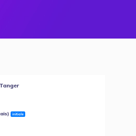
-Tanger
çais)
initiale