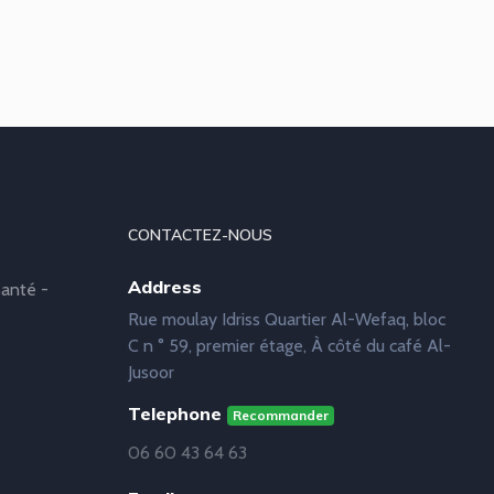
CONTACTEZ-NOUS
Address
anté -
Rue moulay Idriss Quartier Al-Wefaq, bloc
C n ° 59, premier étage, À côté du café Al-
Jusoor
Telephone
Recommander
06 60 43 64 63