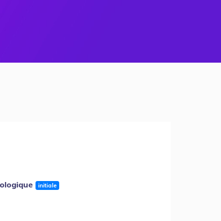
éologique
initiale