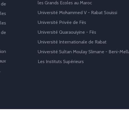
les Grands Ecoles au Maroc
 de
Université Mohammed V - Rabat Souissi
les
Université Privée de Fès
les
Université Quaraouiyine - Fès
 de
Université Internationale de Rabat
ion
Université Sultan Moulay Slimane - Beni-Mell
aux
Les Instituts Supérieurs
.