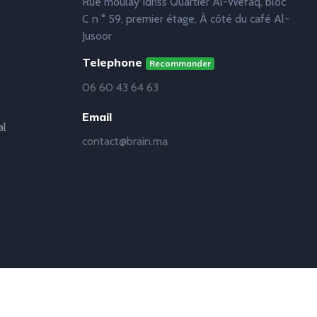
Rue moulay Idriss Quartier Al-Wefaq, bloc
C n ° 59, premier étage, À côté du café Al-
Jusoor
Telephone
Recommander
06 60 43 64 63
Email
al
contact@brain.ma