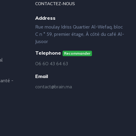
CONTACTEZ-NOUS
Address
Rue moulay Idriss Quartier Al-Wefaq, bloc
C n ° 59, premier étage, À côté du café Al-
Jusoor
Telephone
Recommander
al
06 60 43 64 63
Email
anté -
contact@brain.ma