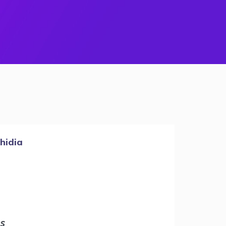
chidia
es