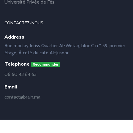
Université Privée de Fès
CONTACTEZ-NOUS
Address
Rue moulay Idriss Quartier Al-Wefaq, bloc C n ° 59, premier
étage, À côté du café Al-Jusoor
Telephone
Recommander
06 60 43 64 63
Email
contact@brain.ma