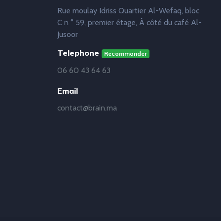
Rue moulay Idriss Quartier Al-Wefaq, bloc
C n ° 59, premier étage, À côté du café Al-
Jusoor
Telephone
Recommander
06 60 43 64 63
Email
contact@brain.ma