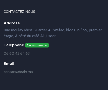
CONTACTEZ-NOUS
Address
Rue moulay Idriss Quartier Al-Wefaq, bloc C n ° 59, premier
étage, À côté du café Al-Jusoor
Telephone
Recommander
06 60 43 64 63
Email
contact@brain.ma
© Copyright
Brain
2019 - 2021 | Réalisation
Abdelhakim