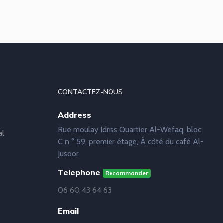
CONTACTEZ-NOUS
Address
Rue moulay Idriss Quartier Al-Wefaq, bloc
al
C n ° 59, premier étage, À côté du café Al-
Jusoor
Telephone
Recommander
06 60 43 64 63
Email