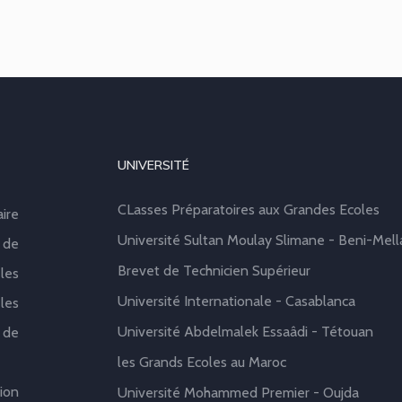
UNIVERSITÉ
CLasses Préparatoires aux Grandes Ecoles
aire
Université Sultan Moulay Slimane - Beni-Mell
 de
Brevet de Technicien Supérieur
les
Université Internationale - Casablanca
les
Université Abdelmalek Essaâdi - Tétouan
 de
les Grands Ecoles au Maroc
ion
Université Mohammed Premier - Oujda