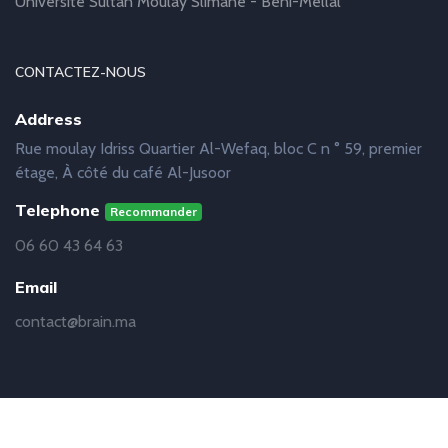
Université Sultan Moulay Slimane - Beni-Mellal
CONTACTEZ-NOUS
Address
Rue moulay Idriss Quartier Al-Wefaq, bloc C n ° 59, premier
étage, À côté du café Al-Jusoor
Telephone
Recommander
06 60 43 64 63
Email
contact@brain.ma