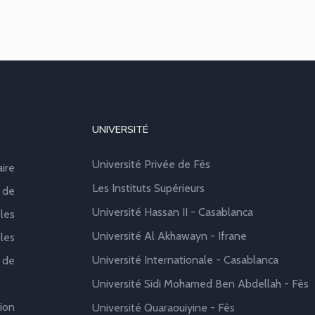
UNIVERSITÉ
Université Privée de Fès
aire
Les Instituts Supérieurs
 de
Université Hassan II - Casablanca
les
Université Al Akhawayn - Ifrane
les
Université Internationale - Casablanca
 de
Université Sidi Mohamed Ben Abdellah - Fès
ion
Université Quaraouiyine - Fès