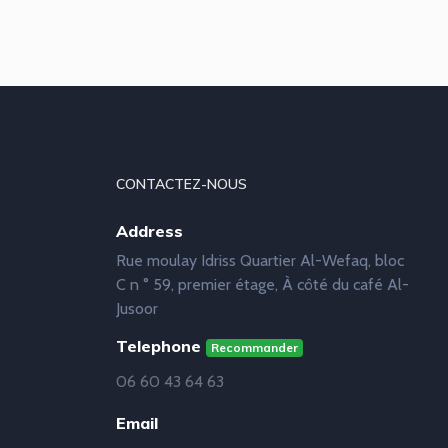
CONTACTEZ-NOUS
Address
Rue moulay Idriss Quartier Al-Wefaq, bloc
C n ° 59, premier étage, À côté du café Al-
Jusoor
Telephone
Recommander
06 60 43 64 63
Email