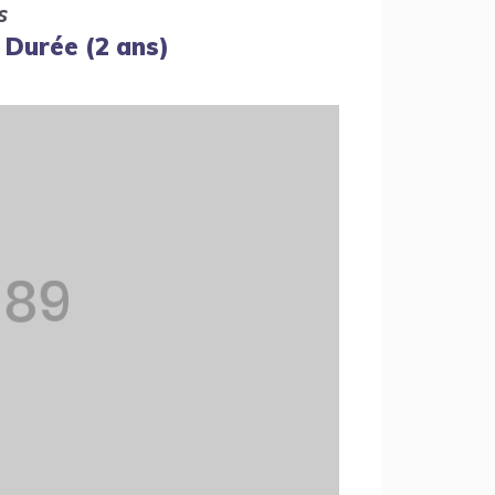
s
 Durée (2 ans)