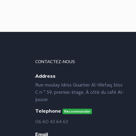
CONTACTEZ-NOUS
Address
Rue moulay Idriss Quartier Al-Wefaq, bloc
C n ° 59, premier étage, À côté du café Al-
Jusoor
Telephone
Recommander
06 60 43 64 63
Email