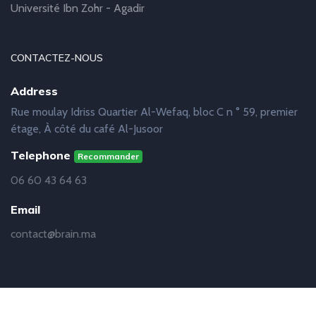
Université Ibn Zohr - Agadir
CONTACTEZ-NOUS
Address
Rue moulay Idriss Quartier Al-Wefaq, bloc C n ° 59, premier
étage, À côté du café Al-Jusoor
Telephone
Recommander
06 60 43 64 63
Email
contact@brain.ma