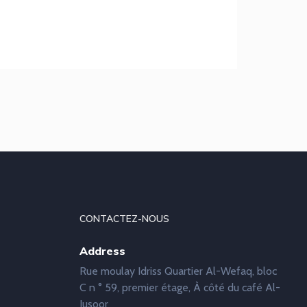
CONTACTEZ-NOUS
Address
Rue moulay Idriss Quartier Al-Wefaq, bloc
C n ° 59, premier étage, À côté du café Al-
Jusoor